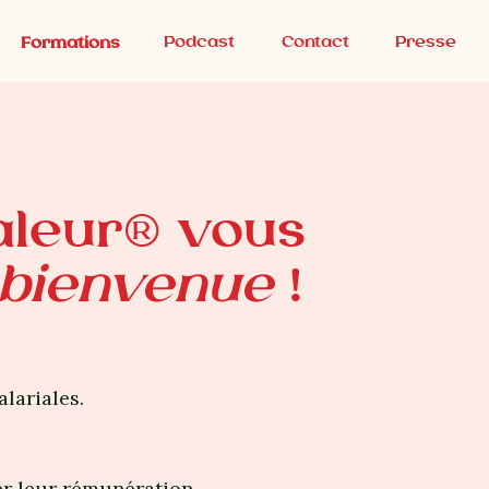
Podcast
Contact
Presse
Formations
aleur® vous
bienvenue
!
lariales.
r leur rémunération.