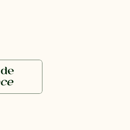
 de
nce