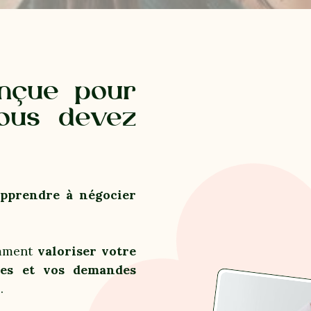
onçue pour
ous devez
apprendre à négocier
omment
valoriser votre
hes et vos demandes
.