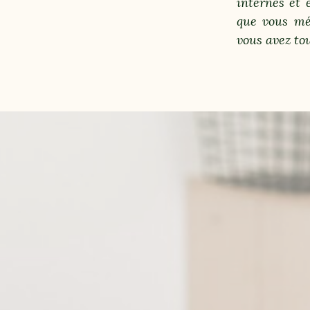
internes et 
que vous mér
vous avez tou