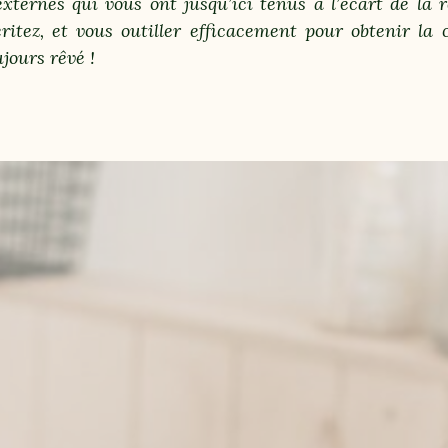
externes qui vous ont jusqu’ici tenus à l’écart de la
itez, et vous outiller efficacement pour obtenir la 
jours rêvé !