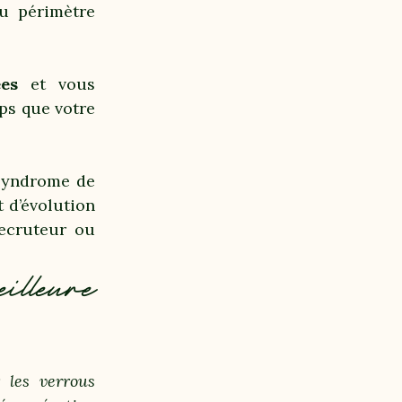
u périmètre
es
et vous
mps que votre
 syndrome de
t d’évolution
recruteur ou
eilleure
 les verrous